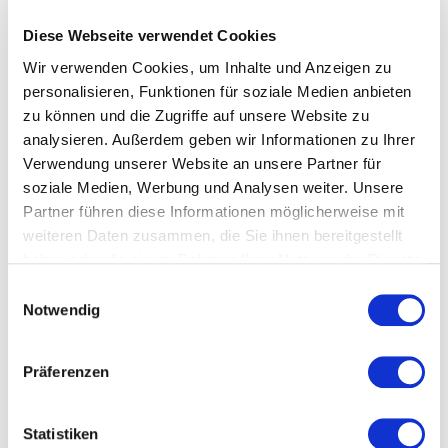
Gute Fahrt.
Einige unserer
Diese Webseite verwendet Cookies
Leistungen auf einen
Wir verwenden Cookies, um Inhalte und Anzeigen zu
Blick:
personalisieren, Funktionen für soziale Medien anbieten
zu können und die Zugriffe auf unsere Website zu
Ermittlung der
analysieren. Außerdem geben wir Informationen zu Ihrer
Schlüsselnummer
Verwendung unserer Website an unsere Partner für
(aus Ihrer Zulassung)
soziale Medien, Werbung und Analysen weiter. Unsere
Partner führen diese Informationen möglicherweise mit
weiteren Daten zusammen, die Sie ihnen bereitgestellt
Ölwegweiser
haben oder die sie im Rahmen Ihrer Nutzung der Dienste
gesammelt haben. Sie geben Einwilligung zu unseren
Einwilligungsauswahl
Cookies, wenn Sie unsere Webseite weiterhin nutzen.
Notwendig
Scheibenservice
Präferenzen
Reparaturen aller Art
Statistiken