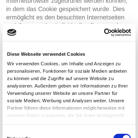
Internetbrowser zugeordnet werden können,
in dem das Cookie gespeichert wurde. Dies
ermöglicht es den besuchten Internetseiten
und Servern, den individuellen Browser der
betroffenen Person von anderen
Internetbrowsern, die andere Cookies
enthalten, zu unterscheiden. Ein bestimmter
Diese Webseite verwendet Cookies
Internetbrowser kann über die eindeutige
Wir verwenden Cookies, um Inhalte und Anzeigen zu
Cookie-ID wiedererkannt und identifiziert
personalisieren, Funktionen für soziale Medien anbieten
werden.
zu können und die Zugriffe auf unsere Website zu
Durch den Einsatz von Cookies kann die Kfz
analysieren. Außerdem geben wir Informationen zu Ihrer
Werkstatt Monnin - Inh. Philipp Monnin den
Verwendung unserer Website an unsere Partner für
Nutzern dieser Internetseite
soziale Medien, Werbung und Analysen weiter. Unsere
nutzerfreundlichere Services bereitstellen, die
Partner führen diese Informationen möglicherweise mit
weiteren Daten zusammen, die Sie ihnen bereitgestellt
ohne die Cookie-Setzung nicht möglich
haben oder die sie im Rahmen Ihrer Nutzung der Dienste
wären.
gesammelt haben. Sie geben Einwilligung zu unseren
Einwilligungsauswahl
Mittels eines Cookies können die
Cookies, wenn Sie unsere Webseite weiterhin nutzen.