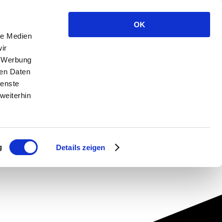
OK
le Medien
ir
, Werbung
ren Daten
ienste
weiterhin
g
Details zeigen