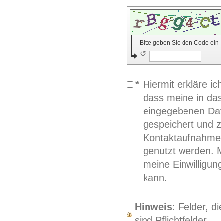
Bitte geben Sie den Code ein
↺
*
Hiermit erkläre i
dass meine in da
eingegebenen Dat
gespeichert und 
Kontaktaufnahme 
genutzt werden. M
meine Einwilligun
kann.
Hinweis
: Felder, d
sind Pflichtfelder.